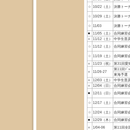
☆
10/22（土）
決勝トー
☆
10/29（土）
決勝トー
☆
11/03
決勝トー
■
11/05（土）
合同練習会 (
○
11/12（土）
中学生普
☆
11/12（土）
合同練習会 (
☆
11/19（土）
合同練習会 (
○
11/23（祝）
第31回愛知
第11回ｼﾞｭ
○
11/26-27
東海予選（
○
12/03（土）
中学生普
○
12/04（日）
合同練習会
■
12/11（日）
合同練習会 
☆
12/17（土）
合同練習会 (
☆
12/24（土）
合同練習会 (
■
12/29（木）
合同練習会 (
○
1/04-06
第11回全