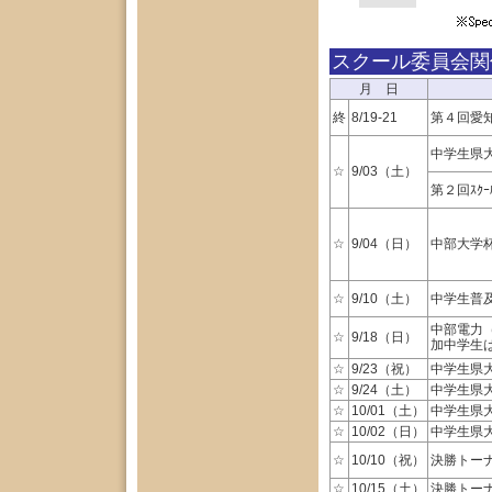
スクール委員会関
月 日
終
8/19-21
第４回愛知
中学生県
☆
9/03（土）
第２回ｽｸ
☆
9/04（日）
中部大学
☆
9/10（土）
中学生普
中部電力（
☆
9/18（日）
加中学生
☆
9/23（祝）
中学生県
☆
9/24（土）
中学生県
☆
10/01（土）
中学生県
☆
10/02（日）
中学生県
☆
10/10（祝）
決勝トー
☆
10/15（土）
決勝トー