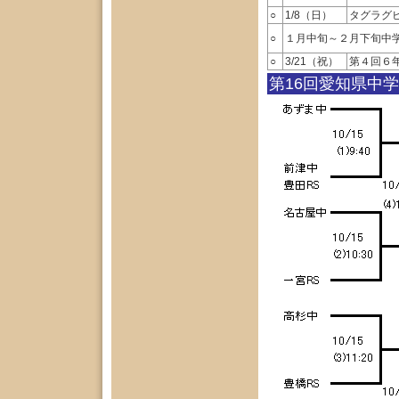
○
1/8（日）
タグラグ
○
１月中旬～２月下旬中
○
3/21（祝）
第４回６
第16回愛知県中