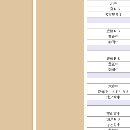
北中
一宮ＲＳ
名古屋ＲＳ
豊橋ＲＳ
豊正中
御田中
豊橋ＲＳ
豊正中
御田中
大森中
愛知中・ミドリＲＳ
滝ノ水中
守山東中
瀬戸ＲＳ
はとり中