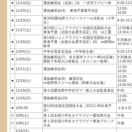
★
11/14(日)
選抜練習会（追加）(3) 一宮市ラグビー祭
9:30-13:
13:00-
★
11/20(土)
選抜練習会(4) 東海予選選手決定
16:00
第30回愛知県ラグビースクール交歓会（小学
★
11/23(火)
9:30-15:
生）
第10回ジュニアラグビー全国交流競技大会
12:00集
★
11/27(土)
東海予選（全国大会選手決定）(5) vs三重
13:30Ｋ
第10回ジュニアラグビー全国交流競技大会
9:30集合
★
11/28(日)
東海予選（全国大会選手決定）(6) vs静岡or
10:55Ｋ
岐阜
★
12/04(土)
中学生普及交流会（中学校主催）
9:30-13:
選抜練習会(7) 名古屋市ラグビー祭(vs宝塚)
9:30集合
★
12/05(日)
階段下本部入口前集合（Ｂロッカー使用）
11:00 K
12:30-
★
12/11(土)
選抜練習会(8)
16:00
12:30-
選抜練習会(9) 練習試合
★
12/18(土)
16:00
vs長野県スクール選抜（関東大会出場）
14:00 K
★
12/19(日)
第６回愛知県中学生ﾗｸﾞﾋﾞｰ新人大会監督者会
9:30
13:00-
★
12/26(日)
選抜練習会(10)
16:00
第10回全国交流競技大会（3日11:00出発予
★
1/04-06
３泊４日
定）
※
1/08(土)
第１回全国小学生タグラグビー愛知県大会
午前
第１回全国小学生タグラグビー東海ブロック
※
1/08(土)
午後
大会
1/16(日)､