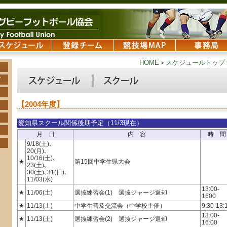
HOME
＞
スケジュールトップ
【2004年度】
愛知県スクール関係後期予定（11/3現在）
月 日
内 容
時 間
9/18(土)､
20(月)､
10/16(土)､
★
第15回中学生県大会
23(土)､
30(土)､31(日)､
11/03(水)
13:00-
★
11/06(土)
選抜練習会(1) 選抜ジャージ返却
1600
★
11/13(土)
中学生普及交流会（中学校主催）
9:30-13:
13:00-
★
11/13(土)
選抜練習会(2) 選抜ジャージ返却
16:00