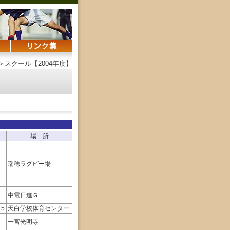
＞スクール【2004年度】
場 所
瑞穂ラグビー場
中電日進Ｇ
15
天白学校体育センター
一宮光明寺