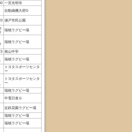
00
一宮光明寺
自動織機大府G
20
瀬戸市民公園
合
瑞穂ラグビー場
Ｏ
瑞穂ラグビー場
Ｏ
15
南山中学
瑞穂ラグビー場
O
トヨタスポーツセンタ
ー
トヨタスポーツセンタ
ー
O
瑞穂ラグビー場
中電日進Ｇ
近鉄花園ラグビー場
瑞穂ラグビー場
瑞穂ラグビー場