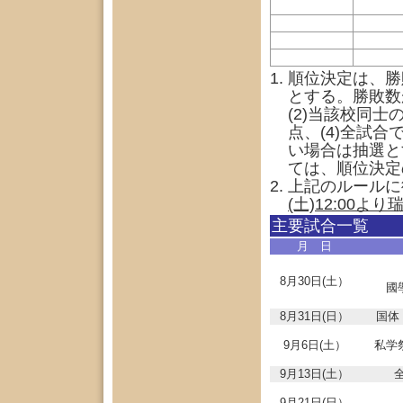
順位決定は、勝
とする。勝敗数
(2)当該校同
点、(4)全試
い場合は抽選と
ては、順位決定
上記のルールに
(土)12:00よ
主要試合一覧
月 日
8月30日(土）
國
8月31日(日）
国体
9月6日(土）
私学
9月13日(土）
9月21日(日）