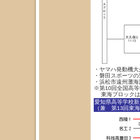
・ヤマハ発動機大久
・磐田スポーツの里
・浜松市遠州灘海
※第10回全国高
東海ブロックは2
愛知県高等学校新
（兼 第13回東