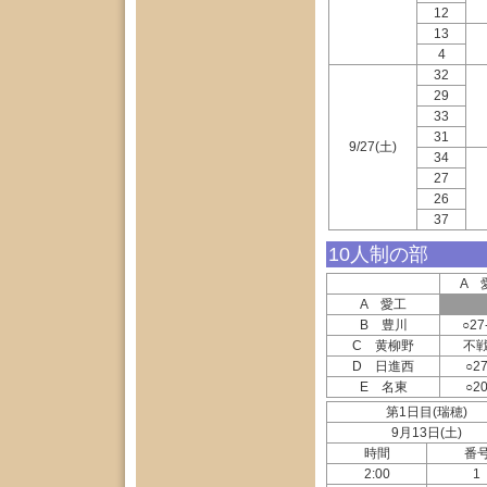
12
13
4
32
29
33
31
9/27(土)
34
27
26
37
10人制の部
A 
A 愛工
B 豊川
○27
C 黄柳野
不
D 日進西
○27
E 名東
○20
第1日目(瑞穂)
9月13日(土)
時間
番
2:00
1