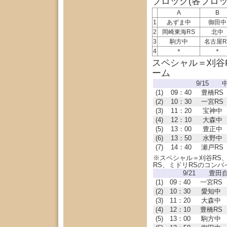
ブロック(各ブロ
A
B
1
あずま中
御田中
2
岡崎東海RS
北中
3
駒方中
名古屋R
4
＊
＊
スペシャル＝刈谷R
ーム
9/15 
(1)
09：40
豊橋RS
(2)
10：30
一宮RS
(3)
11：20
宝神中
(4)
12：10
大森中
(5)
13：00
豊正中
(6)
13：50
水野中
(7)
14：40
瀬戸RS
※スペシャル＝刈谷RS
RS、ミドリRSのコンバ
9/21 豊田
(1)
09：40
一宮RS
(2)
10：30
愛知中
(3)
11：20
大森中
(4)
12：10
豊橋RS
(5)
13：00
駒方中