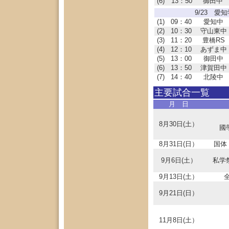
(6)
13：50
御田中
9/23 愛
(1)
09：40
愛知中
(2)
10：30
守山東中
(3)
11：20
豊橋RS
(4)
12：10
あずま中
(5)
13：00
御田中
(6)
13：50
津賀田中
(7)
14：40
北陵中
主要試合一覧
月 日
8月30日(土）
國
8月31日(日）
国体
9月6日(土）
私学
9月13日(土）
9月21日(日）
11月8日(土）