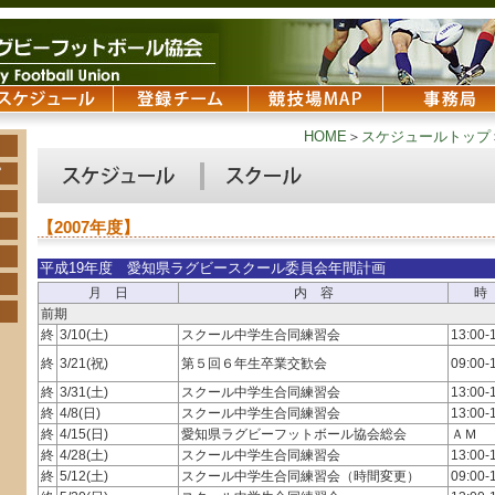
HOME
＞
スケジュールトップ
【2007年度】
平成19年度 愛知県ラグビースクール委員会年間計画
月 日
内 容
時
前期
終
3/10(土)
スクール中学生合同練習会
13:00-
終
3/21(祝)
第５回６年生卒業交歓会
09:00-
終
3/31(土)
スクール中学生合同練習会
13:00-
終
4/8(日)
スクール中学生合同練習会
13:00-
終
4/15(日)
愛知県ラグビーフットボール協会総会
ＡＭ
終
4/28(土)
スクール中学生合同練習会
13:00-
終
5/12(土)
スクール中学生合同練習会（時間変更）
09:00-