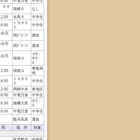
16:00
中電日進
中学生
 ＤＡ
瑞穂Ｇ
なし
12:00
名商大
中学生
トヨタＳ
16:00
中学生
Ｃ
0集合完
関ｸﾞﾘｰﾝﾌ
選抜
0集合完
関ｸﾞﾘｰﾝﾌ
選抜
小6・
0集合完
瑞穂Ｇ
中2・
3
事務局
13:30
瑞穂Ｇ
他
トヨタＳ
16:00
中学生
Ｃ
12:00
岡崎中央
東地区
16:00
中電日進
中学生
中2・
16:30
織機大府
3
16:00
中電日進
中学生
数河高原
選抜
 間
場 所
対象
岐阜数河
中学生