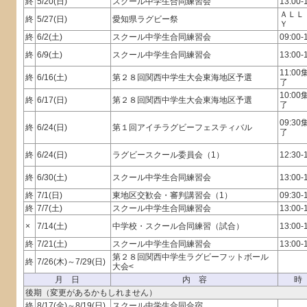
終
5/20(日)
スクール中学生合同練習会
13:00-
ＡＬＬ
終
5/27(日)
愛知県ラグビー祭
Ｙ
終
6/2(土)
スクール中学生合同練習会
09:00-
終
6/9(土)
スクール中学生合同練習会
13:00-
11:0
終
6/16(土)
第２８回関西中学生大会東海地区予選
了
10:0
終
6/17(日)
第２８回関西中学生大会東海地区予選
了
09:3
終
6/24(日)
第１回アイチラグビーフェスティバル
了
終
6/24(日)
ラグビースクール委員会（1）
12:30-
終
6/30(土)
スクール中学生合同練習会
13:00-
終
7/1(日)
東地区交歓会・審判講習会（1）
09:30-
終
7/7(土)
スクール中学生合同練習会
13:00-
×
7/14(土)
中学校・スクール合同練習（試合）
13:00-
終
7/21(土)
スクール中学生合同練習会
13:00-
第２８回関西中学生ラグビーフットボール
終
7/26(木)～7/29(日)
大会<
月 日
内 容
時
後期（変更があるかもしれません）
終
8/17(金)～8/19(日)
スクール中学生合同合宿