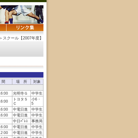
＞スクール【2007年度】
 間
場 所
対象
16:00
光明寺Ｇ
中学生
トヨタＳ
小6・
16:00
Ｃ
5
16:00
中電日進
中学生
16:00
中電日進
中学生
中日ﾊﾟﾚｽ
事務局
16:00
中電日進
中学生
12:00
中電日進
中学生