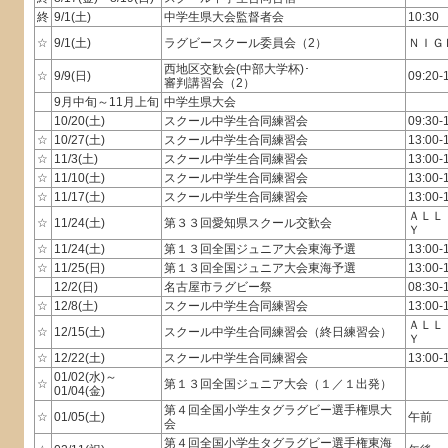
終
9/1(土)
中学生県大会監督者会
10:30
☆
9/1(土)
ラグビースクール委員会（2）
ＮＩＧ
西地区交歓会(中部大学杯)･
☆
9/9(日)
09:20-
審判講習会（2）
9月中旬～11月上旬
中学生県大会
10/20(土)
スクール中学生合同練習会
09:30-
☆
10/27(土)
スクール中学生合同練習会
13:00-
☆
11/3(土)
スクール中学生合同練習会
13:00-
☆
11/10(土)
スクール中学生合同練習会
13:00-
☆
11/17(土)
スクール中学生合同練習会
13:00-
ＡＬＬ
☆
11/24(土)
第３３回愛知県スクール交歓会
Ｙ
☆
11/24(土)
第１３回全国ジュニア大会東海予選
13:00-
☆
11/25(日)
第１３回全国ジュニア大会東海予選
13:00-
12/2(日)
名古屋市ラグビー祭
08:30-
☆
12/8(土)
スクール中学生合同練習会
13:00-
ＡＬＬ
☆
12/15(土)
スクール中学生合同練習会（終日練習会）
Ｙ
☆
12/22(土)
スクール中学生合同練習会
13:00-
01/02(水)～
☆
第１３回全国ジュニア大会（１／１出発）
01/04(金)
第４回全国小学生タグラグビー選手権県大
☆
01/05(土)
午前
会
第４回全国小学生タグラグビー選手権東海