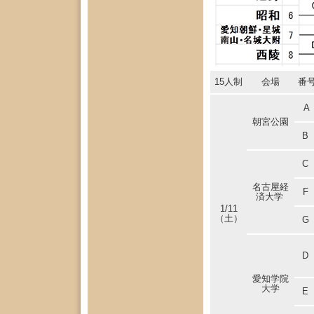
15人制
会場
番
A
朝宮公園
B
C
名古屋経
F
済大学
1/11
（土）
G
D
愛知学院
大学
E