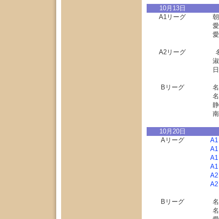
10月13日
A1リーグ
朝
愛
愛
A2リーグ
淑
日
Bリーグ
名
名
静
南
10月20日
Aリーグ
A
A
A
A
A
A
Bリーグ
名
名