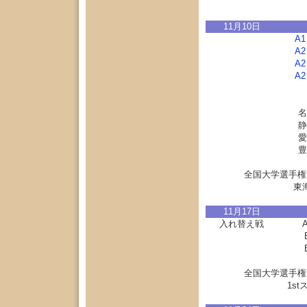
11月10日
A
A
A
A
名
静
愛
豊
全国大学選手権
東
11月17日
入れ替え戦
A
全国大学選手権
1s