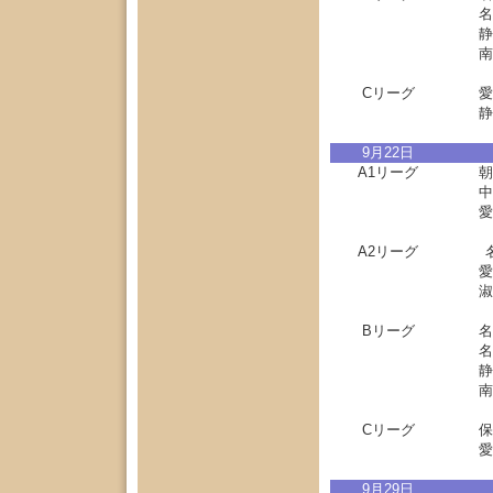
名
静
南
Cリーグ
愛
静
9月22日
A1リーグ
朝
中
愛
A2リーグ
愛
淑
Bリーグ
名
名
静
南
Cリーグ
保
愛
9月29日