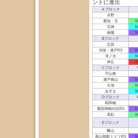
ントに進出
Ａブロック
水野
愛知・北
9
宝神
9
南陽
9
Bブロック
志賀
光陵・瀬戸RS
9
滝ノ水
9
神丘
9
Cブロック
守山東
瀬戸南山
9
今池
9
あずま
9
Dブロック
昭和橋
豊田岡崎刈谷RS
9
高杉
9
Eブロック
幡山
南山朝鮮ミドリRS
9