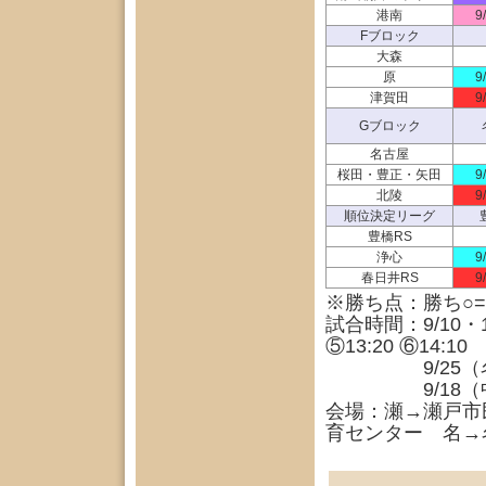
港南
9
Fブロック
大森
原
9
津賀田
9
Gブロック
名古屋
桜田・豊正・矢田
9
北陵
9
順位決定リーグ
豊橋RS
浄心
9
春日井RS
9
※勝ち点：勝ち○
試合時間：9/10・1
⑤13:20
⑥14:10
9/25（名古屋中会
9/18（中川学
会場：瀬→瀬戸市
育センター 名→