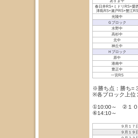
あずま中
春日井RS+ミドリRS+愛
津島RS+瀬戸RS+蟹江R
光陵中
Ｇブロック
水野中
高杉中
北中
神丘中
Ｈブロック
原中
港南中
豊正中
一宮RS
※勝ち点：勝ち=
※各ブロック上位
①10:00～ ②１０
⑥14:10～
９月１７
９月１９