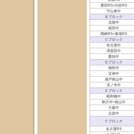
豊田RS+刈谷RS
守山東中
Ｂブロック
北陵中
桜田中
岡崎RS+東海RS
Ｃブロック
名古屋中
津賀田中
愛知中
Ｄブロック
御田中
宝神中
瀬戸南山中
滝ノ水中
Ｅブロック
昭和橋中
駒方中+南山中
大森中
志賀中
Ｆブロック
名古屋RS