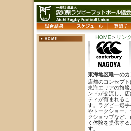
HOME
＞
リン
東海地区唯一のカ
店舗のコンセプトは
東海エリアの旗艦
ンドが交流し、店
ティが育まれるこ
す。ラグビー選手
やトークショー、
クショップなど、
く体験を提供する
す。